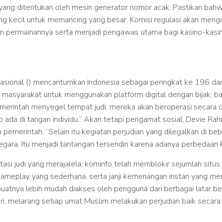
k yang ditentukan oleh mesin generator nomor acak. Pastikan ba
ng kecil untuk memancing yang besar. Komisi regulasi akan meng
lan permainannya serta menjadi pengawas utama bagi kasino-kasin
nasional () mencantumkan Indonesia sebagai peringkat ke 196 dari
asyarakat untuk menggunakan platform digital dengan bijak, baik
emerintah menyegel tempat judi, mereka akan beroperasi secara onl
tap ada di tangan individu.” Akan tetapi pengamat sosial, Devie Ra
 pemerintah. “Selain itu kegiatan perjudian yang dilegalkan di be
gara. Itu menjadi tantangan tersendiri karena adanya perbedaan k
asi judi yang merajalela, kominfo telah memblokir sejumlah situs j
gameplay yang sederhana, serta janji kemenangan instan yang me
tnya lebih mudah diakses oleh pengguna dari berbagai latar bel
i, melarang setiap umat Muslim melakukan perjudian baik secara