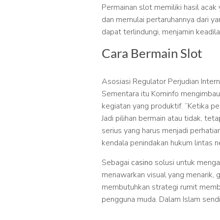
Permainan slot memiliki hasil aca
dan memulai pertaruhannya dari ya
dapat terlindungi, menjamin keadi
Cara Bermain Slot
Asosiasi Regulator Perjudian Inter
Sementara itu Kominfo mengimbau m
kegiatan yang produktif. “Ketika p
Jadi pilihan bermain atau tidak, te
serius yang harus menjadi perhatian
kendala penindakan hukum lintas ne
Sebagai
casino
solusi untuk mengat
menawarkan visual yang menarik, 
membutuhkan strategi rumit membua
pengguna muda. Dalam Islam sendir