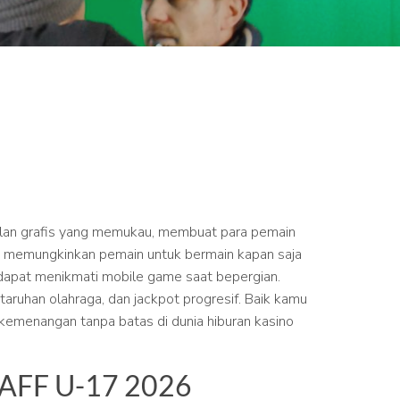
pilan grafis yang memukau, membuat para pemain
le, memungkinkan pemain untuk bermain kapan saja
a dapat menikmati mobile game saat bepergian.
taruhan olahraga, dan jackpot progresif. Baik kamu
kemenangan tanpa batas di dunia hiburan kasino
a AFF U-17 2026