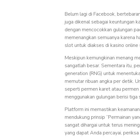
Belum lagi di Facebook, bertebaran 
juga dikenal sebagai keuntungan 
dengan mencocokkan gulungan pada
memenangkan semuanya karena hal
slot untuk diakses di kasino online 
Meskipun kemungkinan menang memer
sangatlah besar. Sementara itu, 
generation (RNG) untuk menentuka
memutar ribuan angka per detik. U
seperti permen karet atau permen
menggunakan gulungan berisi tiga 
Platform ini memastikan keamanan
mendukung prinsip “Permainan yan
sangat dihargai untuk terus mening
yang dapat Anda percayai, periks