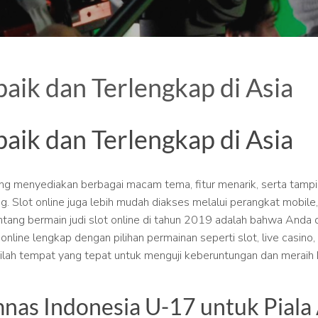
baik dan Terlengkap di Asia
baik dan Terlengkap di Asia
ang menyediakan berbagai macam tema, fitur menarik, serta tam
ng. Slot online juga lebih mudah diakses melalui perangkat mobi
tentang bermain judi slot online di tahun 2019 adalah bahwa And
line lengkap dengan pilihan permainan seperti slot, live casino, 
nilah tempat yang tepat untuk menguji keberuntungan dan meraih 
mnas Indonesia U-17 untuk Pial