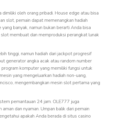
 dimiliki oleh orang pribadi. House edge atau bisa
inan slot, pemain dapat memenangkan hadiah
 yang banyak, namun bukan berarti Anda bisa
 slot membuat dan memproduksi perangkat lunak
 tinggi, namun hadiah dari jackpot progresif
but generator angka acak atau random number
program komputer yang memiliki fungsi untuk
i mesin yang mengeluarkan hadiah non-uang,
Francisco, mengembangkan mesin slot pertama yang
 sistem pemantauan 24 jam. OLE777 juga
n aman dan nyaman. Umpan balik dari pemain
mengetahui apakah Anda berada di situs casino