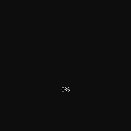
0
tre B N'5 Rabat 10000,