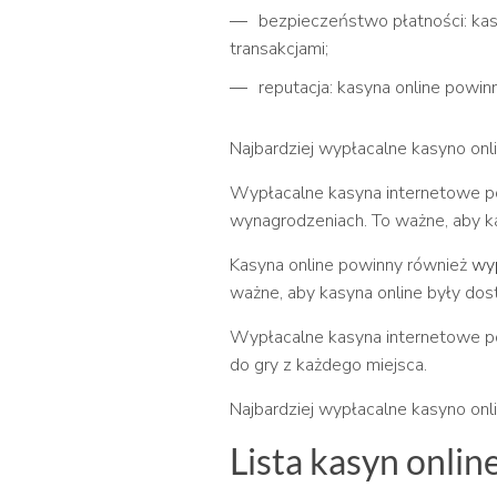
bezpieczeństwo płatności: kas
transakcjami;
reputacja: kasyna online powinn
Najbardziej wypłacalne kasyno onli
Wypłacalne kasyna internetowe pow
wynagrodzeniach. To ważne, aby ka
Kasyna online powinny również
wyp
ważne, aby kasyna online były do
Wypłacalne kasyna internetowe po
do gry z każdego miejsca.
Najbardziej wypłacalne kasyno onli
Lista kasyn onlin