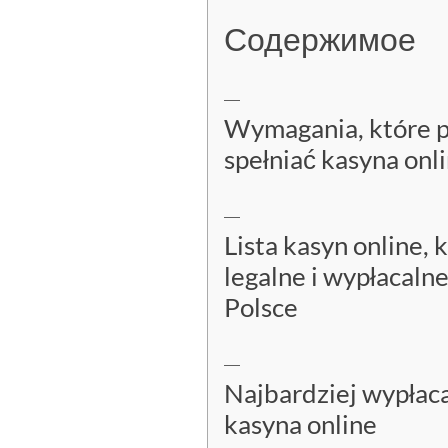
Содержимое
Wymagania, które 
spełniać kasyna onl
Lista kasyn online, 
legalne i wypłacaln
Polsce
Najbardziej wypłac
kasyna online