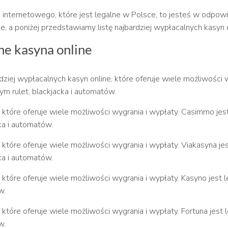
 internetowego, które jest legalne w Polsce, to jesteś w odpowi
ne, a poniżej przedstawiamy listę najbardziej wypłacalnych kasyn 
ne kasyna online
bardziej wypłacalnych kasyn online, które oferuje wiele możliwości 
ym rulet, blackjacka i automatów.
ne, które oferuje wiele możliwości wygrania i wypłaty. Casimmo jes
ka i automatów.
ne, które oferuje wiele możliwości wygrania i wypłaty. Viakasyna je
ka i automatów.
ne, które oferuje wiele możliwości wygrania i wypłaty. Kasyno jest
w.
ne, które oferuje wiele możliwości wygrania i wypłaty. Fortuna jes
w.