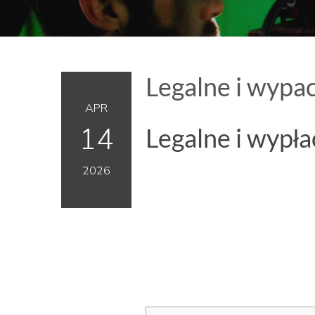
Legalne i wypa
APR
14
Legalne i wypła
2026