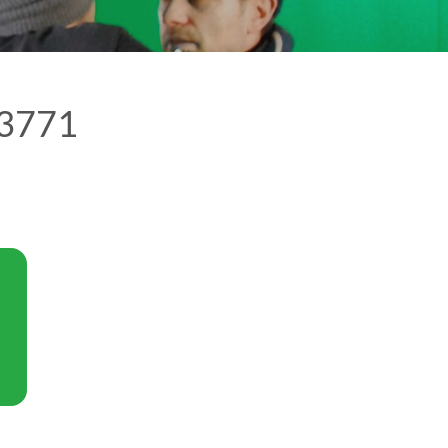
.3771