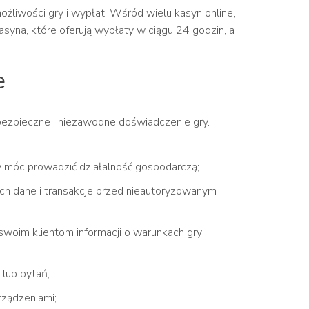
żliwości gry i wypłat. Wśród wielu kasyn online,
kasyna, które oferują wypłaty w ciągu 24 godzin, a
e
ezpieczne i niezawodne doświadczenie gry.
by móc prowadzić działalność gospodarczą;
ch dane i transakcje przed nieautoryzowanym
swoim klientom informacji o warunkach gry i
lub pytań;
rządzeniami;