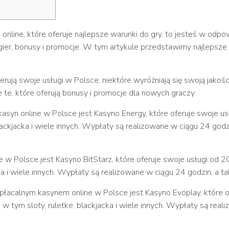
online, które oferuje najlepsze warunki do gry, to jesteś w odp
e gier, bonusy i promocje. W tym artykule przedstawimy najlepsz
rują swoje usługi w Polsce, niektóre wyróżniają się swoją jakości
 te, które oferują bonusy i promocje dla nowych graczy.
syn online w Polsce jest Kasyno Energy, które oferuje swoje us
blackjacka i wiele innych. Wypłaty są realizowane w ciągu 24 god
w Polsce jest Kasyno BitStarz, które oferuje swoje usługi od 20
acka i wiele innych. Wypłaty są realizowane w ciągu 24 godzin, a 
ypłacalnym kasynem online w Polsce jest Kasyno Evoplay, które 
, w tym sloty, ruletke, blackjacka i wiele innych. Wypłaty są rea