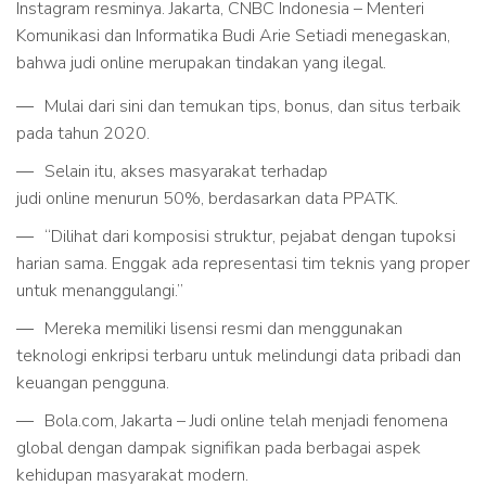
Instagram resminya. Jakarta, CNBC Indonesia – Menteri
Komunikasi dan Informatika Budi Arie Setiadi menegaskan,
bahwa judi online merupakan tindakan yang ilegal.
Mulai dari sini dan temukan tips, bonus, dan situs terbaik
pada tahun 2020.
Selain itu, akses masyarakat terhadap
judi online menurun 50%, berdasarkan data PPATK.
“Dilihat dari komposisi struktur, pejabat dengan tupoksi
harian sama. Enggak ada representasi tim teknis yang proper
untuk menanggulangi.”
Mereka memiliki lisensi resmi dan menggunakan
teknologi enkripsi terbaru untuk melindungi data pribadi dan
keuangan pengguna.
Bola.com, Jakarta – Judi online telah menjadi fenomena
global dengan dampak signifikan pada berbagai aspek
kehidupan masyarakat modern.