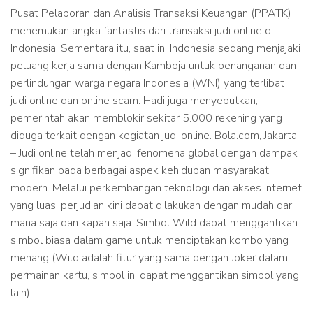
Pusat Pelaporan dan Analisis Transaksi Keuangan (PPATK)
menemukan angka fantastis dari transaksi judi online di
Indonesia. Sementara itu, saat ini Indonesia sedang menjajaki
peluang kerja sama dengan Kamboja untuk penanganan dan
perlindungan warga negara Indonesia (WNI) yang terlibat
judi online dan online scam. Hadi juga menyebutkan,
pemerintah akan memblokir sekitar 5.000 rekening yang
diduga terkait dengan kegiatan judi online. Bola.com, Jakarta
– Judi online telah menjadi fenomena global dengan dampak
signifikan pada berbagai aspek kehidupan masyarakat
modern. Melalui perkembangan teknologi dan akses internet
yang luas, perjudian kini dapat dilakukan dengan mudah dari
mana saja dan kapan saja. Simbol Wild dapat menggantikan
simbol biasa dalam game untuk menciptakan kombo yang
menang (Wild adalah fitur yang sama dengan Joker dalam
permainan kartu, simbol ini dapat menggantikan simbol yang
lain).