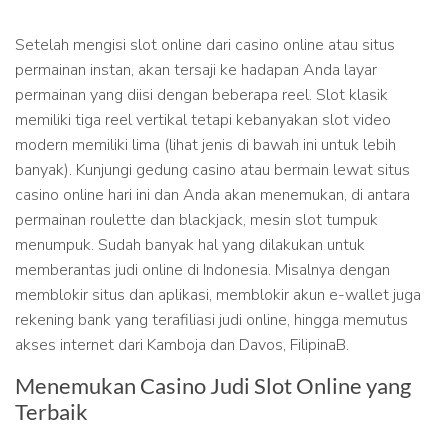
Setelah mengisi slot online dari casino online atau situs
permainan instan, akan tersaji ke hadapan Anda layar
permainan yang diisi dengan beberapa reel. Slot klasik
memiliki tiga reel vertikal tetapi kebanyakan slot video
modern memiliki lima (lihat jenis di bawah ini untuk lebih
banyak). Kunjungi gedung casino atau bermain lewat situs
casino online hari ini dan Anda akan menemukan, di antara
permainan roulette dan blackjack, mesin slot tumpuk
menumpuk. Sudah banyak hal yang dilakukan untuk
memberantas judi online di Indonesia. Misalnya dengan
memblokir situs dan aplikasi, memblokir akun e-wallet juga
rekening bank yang terafiliasi judi online, hingga memutus
akses internet dari Kamboja dan Davos, FilipinaB.
Menemukan Casino Judi Slot Online yang
Terbaik