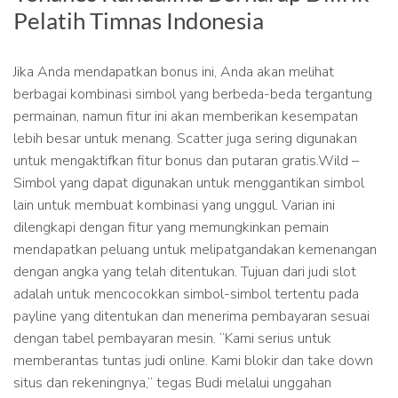
Pelatih Timnas Indonesia
Jika Anda mendapatkan bonus ini, Anda akan melihat
berbagai kombinasi simbol yang berbeda-beda tergantung
permainan, namun fitur ini akan memberikan kesempatan
lebih besar untuk menang. Scatter juga sering digunakan
untuk mengaktifkan fitur bonus dan putaran gratis.Wild –
Simbol yang dapat digunakan untuk menggantikan simbol
lain untuk membuat kombinasi yang unggul. Varian ini
dilengkapi dengan fitur yang memungkinkan pemain
mendapatkan peluang untuk melipatgandakan kemenangan
dengan angka yang telah ditentukan. Tujuan dari judi slot
adalah untuk mencocokkan simbol-simbol tertentu pada
payline yang ditentukan dan menerima pembayaran sesuai
dengan tabel pembayaran mesin. “Kami serius untuk
memberantas tuntas judi online. Kami blokir dan take down
situs dan rekeningnya,” tegas Budi melalui unggahan