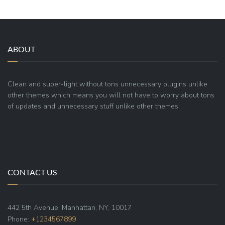
ABOUT
Clean and super-light without tons unnecessary plugins unlike
other themes which means you will not have to worry about tons
of updates and unnecessary stuff unlike other themes.
CONTACT US
442 5th Avenue, Manhattan, NY, 10017
Phone:
+1234567899